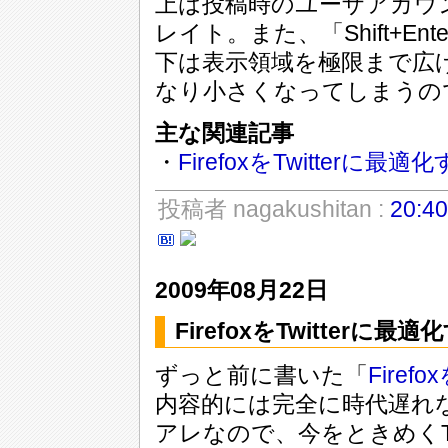
上は投稿時のユーザアカウ
レイト。また、「Shift+E
下は表示領域を極限まで広
なり小さくなってしまうの
主な関連記事
・
FirefoxをTwitterに最適
投稿者 nagakushitan :
20:40
2009年08月22日
FirefoxをTwitterに最適
ずっと前に書いた「
Firef
内容的には完全に時代遅れ
アレなので、今をときめくTw