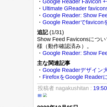
・
Google Reader Favicon +
・
Ultimate GReader favico
・
Google Reader: Show Fee
・
Google Readerでfavi
追記
(1/31)
Show Feed Favico
様（動作確認済み）。
・
Google Reader: Show Fee
主な関連記事
・
Google Readerデザ
・
FirefoxをGoogle Rea
投稿者 nagakushitan :
19:50