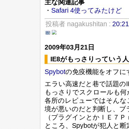
主な関連記事
・
Safari 4使ってみたけど
投稿者 nagakushitan :
20:21
2009年03月21日
IE8がもっさりっていう
Spybot
の免疫機能をオフに
エラい高速だと巷で話題のI
もっさりでスクロールも何
各所のレビューではそんな
境が悪いのだと判断し、ブ
（プラグインとかＩＥ７Ｐ
ところ、Spybotが犯人と