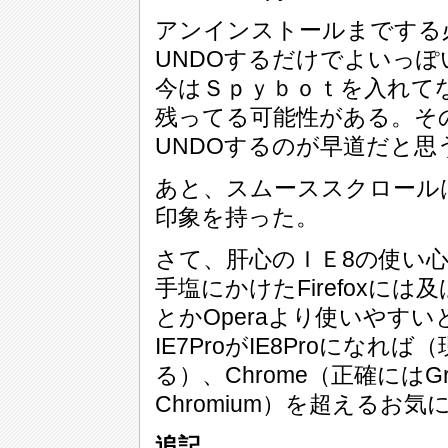
アンインストールまでする
UNDOするだけでよいっぽ
今はＳｐｙｂｏｔを入れて
残ってる可能性がある。そ
UNDOするのが早道だと思
あと、スムーススクロール
印象を持った。
さて、肝心のＩＥ8の使い
手塩にかけたFirefoxには
とかOperaより使いやす
IE7ProがIE8Proにな
る）、Chrome（正確にはGr
Chromium）を超えるお
追記